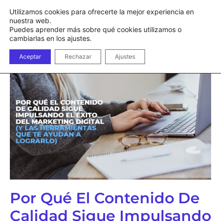
Utilizamos cookies para ofrecerte la mejor experiencia en
nuestra web.
Puedes aprender más sobre qué cookies utilizamos o
cambiarlas en los ajustes.
Ir al
Aceptar
Rechazar
Ajustes
contenido
Diseño de Página web Económica
Logo Profesional
SEO
Mantenimiento Web Técnico
Preventivo
Páginas Web para Pymes y
Mockups
SEO para Redes Sociales
Empresas
Rescate Técnico Web:
Optimización y Auditoría
Tarjetas de Visita
SEO Local en Madrid: Aparece en
Diseño Web Pymes
Google Maps y Multiplica tus
Clientes
Flayers
Páginas web Profesional
Auditoría SEO Técnico:
Por Qué El Contenido De
Diagnóstico y Optimización de
Tienda Online
Alto Rendimiento
Calidad Sigue Impulsando