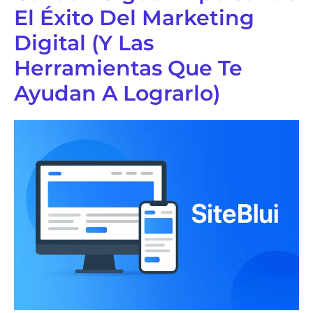
El Éxito Del Marketing
OnePage
Digital (y Las
Herramientas Que Te
Landing Page
Ayudan A Lograrlo)