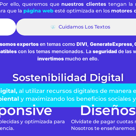
Por ello, queremos que
nuestros clientes
tengan la
ra que la
página web
esté optimizada en los
motores 
Cuidamos Los Textos
somos expertos
en temas como
DIVI
,
GenerateExpress, O
atibles
con los temas mencionados. La
seguridad
de las 
invertimos
mucho en ello.
Sostenibilidad Digital
igital,
al utilizar recursos digitales de manera 
iental
y maximizando los beneficios sociales 
ponsive
Diseños
blecidas y optimizada para
Olvídate de pagar cuotas 
encia.
Nosotros te enseñaremos a