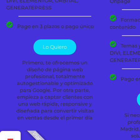
DIVI, ELEMENTOR, ORBITAL,
Onpage
GENERATEPRESS
Formaci
Pago en 3 plazos o pago único
contenido
Temas 
Lo Quiero
DIVI, ELEM
GENERATE
Primero, te ofrecemos un
diseño de página web
profesional, totalmente
Pago en
autogestionable y optimizado
para Google. Por otra parte,
empieza a captar clientes con
una web rápida, responsive y
diseñada para convertir visitas
Si nec
en ventas desde el primer día
prof
Madrid,
sol