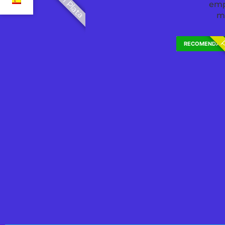
Plan Plata
emp
m
P
RECOMENDAD