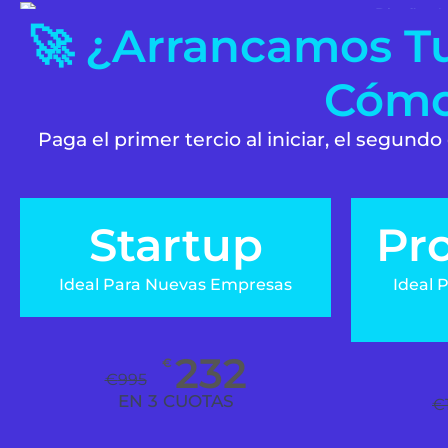
🚀 ¿Arrancamos T
Cómo
Paga el primer tercio al iniciar, el segundo
Startup
Pro
Ideal Para Nuevas Empresas
Ideal 
232
€
€
995
EN 3 CUOTAS
€