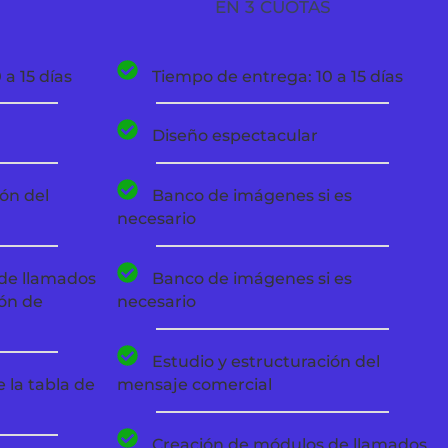
EN 3 CUOTAS
a 15 días
Tiempo de entrega: 10 a 15 días
Diseño espectacular
ón del
Banco de imágenes si es
necesario
de llamados
Banco de imágenes si es
ión de
necesario
Estudio y estructuración del
e la tabla de
mensaje comercial
Creación de módulos de llamados