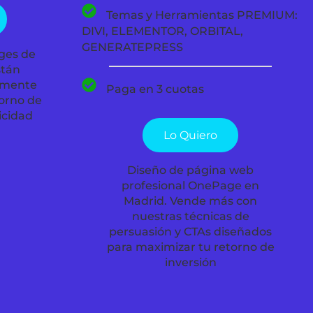
Temas y Herramientas PREMIUM:
DIVI, ELEMENTOR, ORBITAL,
GENERATEPRESS
ges de
stán
amente
Paga en 3 cuotas
torno de
icidad
Lo Quiero
Diseño de página web
profesional OnePage en
Madrid. Vende más con
nuestras técnicas de
persuasión y CTAs diseñados
para maximizar tu retorno de
inversión