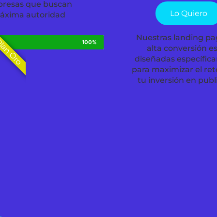
resas que buscan
Lo Quiero
áxima autoridad
Nuestras landing pa
lan Oro
O
100%
alta conversión e
diseñadas específic
para maximizar el re
tu inversión en publ