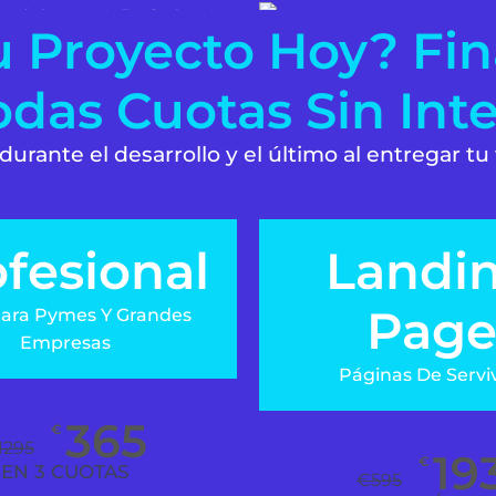
u Proyecto Hoy? Fin
das Cuotas Sin Inte
 durante el desarrollo y el último al entregar tu 
fesional
Landi
Pag
Para Pymes Y Grandes
Empresas
Páginas De Servi
365
€
1295
19
€
EN 3 CUOTAS
€
595