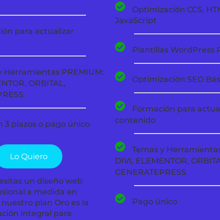
Optimización CCS, HT
JavaScript
ón para actualizar
Plantillas WordPress
y Herramientas PREMIUM:
Optimización SEO Bás
ENTOR, ORBITAL,
PRESS
Formación para actual
contenido
 3 plazos o pago único
Temas y Herramient
Lo Quiero
DIVI, ELEMENTOR, ORBITA
GENERATEPRESS
esitas un diseño web
esional a medida en
Pago único
 nuestro plan Oro es la
ución integral para