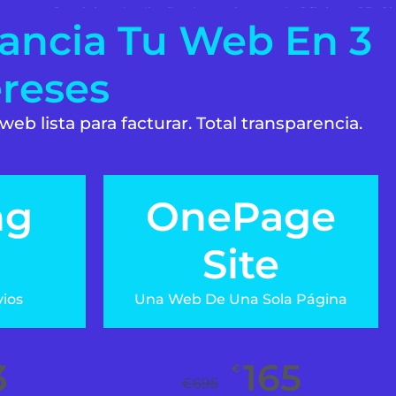
ancia Tu Web En 3
reses
web lista para facturar. Total transparencia.
ng
OnePage
e
Site
vios
Una Web De Una Sola Página
3
165
€
€
695